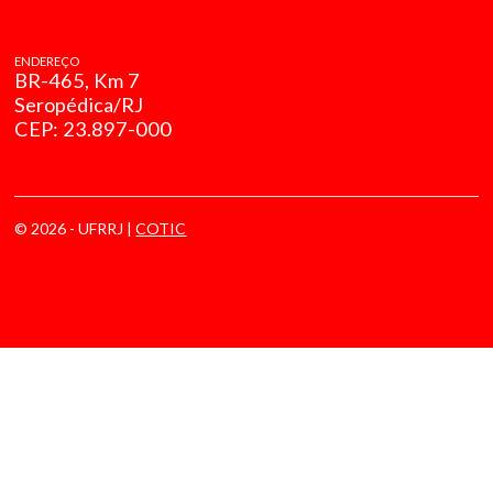
ENDEREÇO
BR-465, Km 7
Seropédica/RJ
CEP: 23.897-000
© 2026 - UFRRJ |
COTIC